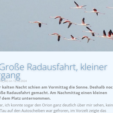
Große Radausfahrt, kleiner
rgang
rd_de) on 12.10.2024
r kalten Nacht schien am Vormittag die Sonne. Deshalb no
oße Radausfahrt gemacht. Am Nachmittag einen kleinen
uf dem Platz unternommen.
ar, ich konnte sogar den Orion ganz deutlich über mir sehen, kei
r Tau auf den Autoscheiben war gefroren, im Vorzelt zeigte das