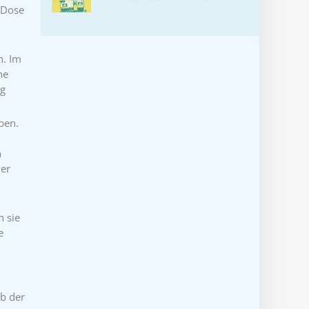
 Dose
n. Im
he
ng
ben.
n
der
h sie
e
b der