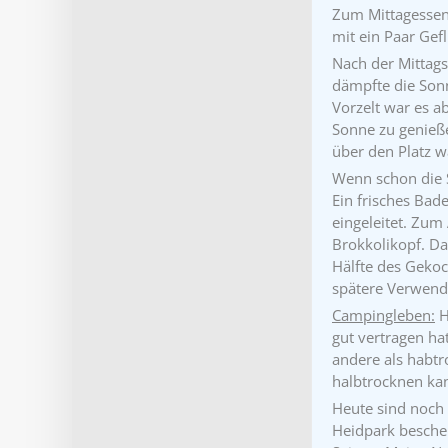
Zum Mittagessen
mit ein Paar Gef
Nach der Mittags
dämpfte die Sonn
Vorzelt war es a
Sonne zu genießen
über den Platz w
Wenn schon die 
Ein frisches Bad
eingeleitet. Zum
Brokkolikopf. Da
Hälfte des Gekoc
spätere Verwend
Campingleben:
H
gut vertragen hat
andere als habtr
halbtrocknen ka
Heute sind noch
Heidpark besche