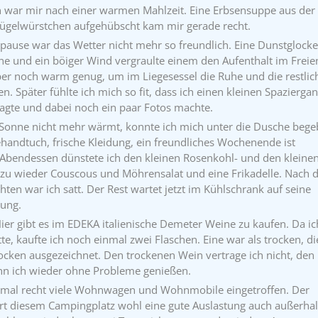
 war mir nach einer warmen Mahlzeit. Eine Erbsensuppe aus der
lügelwürstchen aufgehübscht kam mir gerade recht.
pause war das Wetter nicht mehr so freundlich. Eine Dunstglocke
e und ein böiger Wind vergraulte einem den Aufenthalt im Freie
ber noch warm genug, um im Liegesessel die Ruhe und die restlic
. Später fühlte ich mich so fit, dass ich einen kleinen Spazierga
agte und dabei noch ein paar Fotos machte.
Sonne nicht mehr wärmt, konnte ich mich unter die Dusche bege
ehandtuch, frische Kleidung, ein freundliches Wochenende ist
 Abendessen dünstete ich den kleinen Rosenkohl- und den kleine
zu wieder Couscous und Möhrensalat und eine Frikadelle. Nach 
hten war ich satt. Der Rest wartet jetzt im Kühlschrank auf seine
ung.
ier gibt es im EDEKA italienische Demeter Weine zu kaufen. Da ic
te, kaufte ich noch einmal zwei Flaschen. Eine war als trocken, di
ocken ausgezeichnet. Den trockenen Wein vertrage ich nicht, den
nn ich wieder ohne Probleme genießen.
 mal recht viele Wohnwagen und Wohnmobile eingetroffen. Der
rt diesem Campingplatz wohl eine gute Auslastung auch außerhal