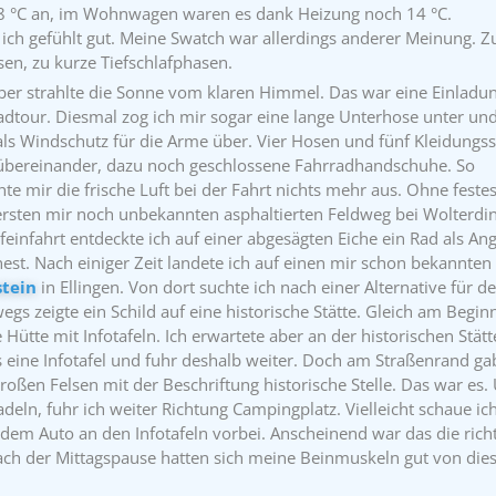
 °C an, im Wohnwagen waren es dank Heizung noch 14 °C.
ich gefühlt gut. Meine Swatch war allerdings anderer Meinung. Z
n, zu kurze Tiefschlafphasen.
er strahlte die Sonne vom klaren Himmel. Das war eine Einladu
adtour. Diesmal zog ich mir sogar eine lange Unterhose unter un
als Windschutz für die Arme über. Vier Hosen und fünf Kleidungs
bereinander, dazu noch geschlossene Fahrradhandschuhe. So
te mir die frische Luft bei der Fahrt nichts mehr aus. Ohne festes
ersten mir noch unbekannten asphaltierten Feldweg bei Wolterdi
ofeinfahrt entdeckte ich auf einer abgesägten Eiche ein Rad als An
nest. Nach einiger Zeit landete ich auf einen mir schon bekannte
stein
in Ellingen. Von dort suchte ich nach einer Alternative für d
gs zeigte ein Schild auf eine historische Stätte. Gleich am Begin
Hütte mit Infotafeln. Ich erwartete aber an der historischen Stätt
eine Infotafel und fuhr deshalb weiter. Doch am Straßenrand ga
roßen Felsen mit der Beschriftung historische Stelle. Das war es
radeln, fuhr ich weiter Richtung Campingplatz. Vielleicht schaue ic
dem Auto an den Infotafeln vorbei. Anscheinend war das die rich
ch der Mittagspause hatten sich meine Beinmuskeln gut von die