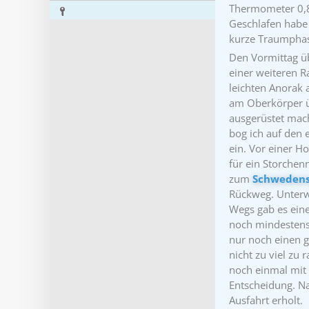
Thermometer 0,8
Geschlafen habe 
kurze Traumphase
Den Vormittag üb
einer weiteren R
leichten Anorak 
am Oberkörper ü
ausgerüstet mach
bog ich auf den 
ein. Vor einer H
für ein Storchen
zum
Schweden
Rückweg. Unterwe
Wegs gab es eine 
noch mindestens 
nur noch einen g
nicht zu viel zu 
noch einmal mit 
Entscheidung. Na
Ausfahrt erholt.