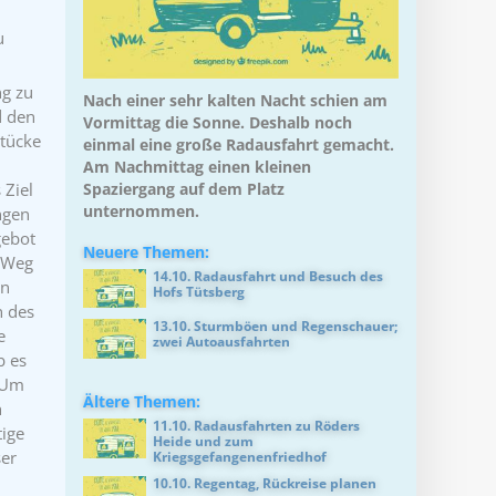
u
ng zu
Nach einer sehr kalten Nacht schien am
d den
Vormittag die Sonne. Deshalb noch
stücke
einmal eine große Radausfahrt gemacht.
Am Nachmittag einen kleinen
 Ziel
Spaziergang auf dem Platz
unternommen.
ngen
gebot
Neuere Themen:
n Weg
14.10. Radausfahrt und Besuch des
en
Hofs Tütsberg
n des
13.10. Sturmböen und Regenschauer;
e
zwei Autoausfahrten
b es
. Um
Ältere Themen:
h
11.10. Radausfahrten zu Röders
tige
Heide und zum
ser
Kriegsgefangenenfriedhof
10.10. Regentag, Rückreise planen