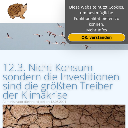
Diese Website nutzt Cookies,
um bestmögliche
Funktionalität bieten zu
können.
Mehr Infos
OK, verstanden
12.3. Nicht Konsum
sondern die Investitionen
sind die größten Treiber
der Klimakrise
Administrator (Reinhard_de) on 12.03.2024